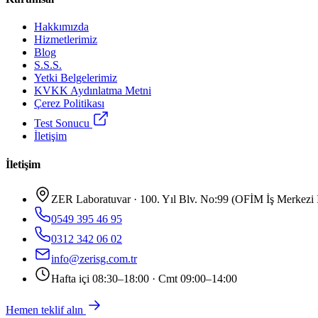
Hakkımızda
Hizmetlerimiz
Blog
S.S.S.
Yetki Belgelerimiz
KVKK Aydınlatma Metni
Çerez Politikası
Test Sonucu
İletişim
İletişim
ZER Laboratuvar · 100. Yıl Blv. No:99 (OFİM İş Merkezi İ
0549 395 46 95
0312 342 06 02
info@zerisg.com.tr
Hafta içi 08:30–18:00 · Cmt 09:00–14:00
Hemen teklif alın