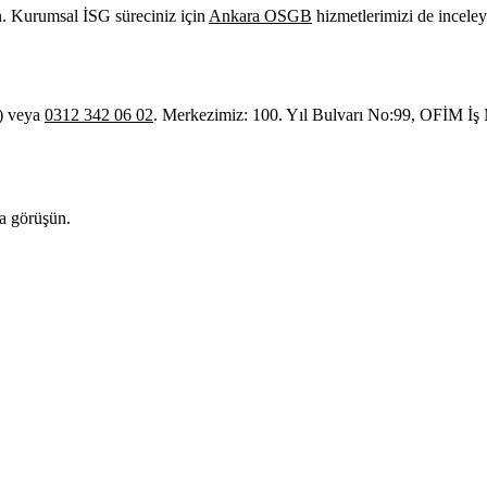
ın. Kurumsal İSG süreciniz için
Ankara OSGB
hizmetlerimizi de inceleye
) veya
0312 342 06 02
. Merkezimiz: 100. Yıl Bulvarı No:99, OFİM İ
a görüşün.