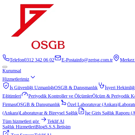
Telefon
0312 342 06 02
E-Posta
info@zerisg.com.tr
Merkez
Kurumsal
Hizmetlerimiz
İş Güvenliği Uzmanlığı
OSGB & Danışmanlık
İşyeri Hekimliğ
Eğitimleri
Periyodik Kontroller ve Ölçümler
Ölçüm & Periyodik Ko
Firması
OSGB & Danışmanlık
Özel Laboratuvar (Ankara)
Laborat
(Ankara)
Laboratuvar & Bireysel Sağlık
İşe Giriş Sağlık Raporu (
Tüm hizmetleri gör
Teklif Al
Sağlık Hizmetleri
Blog
S.S.S.
İletişim