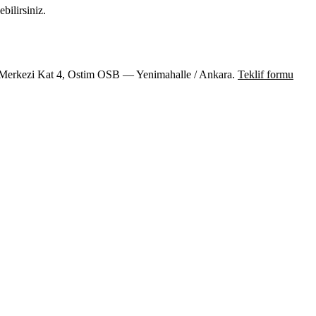
bilirsiniz.
ş Merkezi Kat 4, Ostim OSB — Yenimahalle / Ankara.
Teklif formu