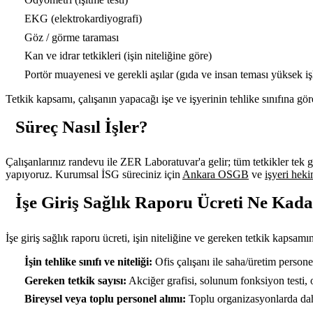
EKG (elektrokardiyografi)
Göz / görme taraması
Kan ve idrar tetkikleri (işin niteliğine göre)
Portör muayenesi ve gerekli aşılar (gıda ve insan teması yüksek iş
Tetkik kapsamı, çalışanın yapacağı işe ve işyerinin tehlike sınıfına göre
Süreç Nasıl İşler?
Çalışanlarınız randevu ile ZER Laboratuvar'a gelir; tüm tetkikler tek 
yapıyoruz. Kurumsal İSG süreciniz için
Ankara OSGB
ve
işyeri heki
İşe Giriş Sağlık Raporu Ücreti Ne Kad
İşe giriş sağlık raporu ücreti, işin niteliğine ve gereken tetkik kapsamın
İşin tehlike sınıfı ve niteliği:
Ofis çalışanı ile saha/üretim personel
Gereken tetkik sayısı:
Akciğer grafisi, solunum fonksiyon testi, 
Bireysel veya toplu personel alımı:
Toplu organizasyonlarda daha