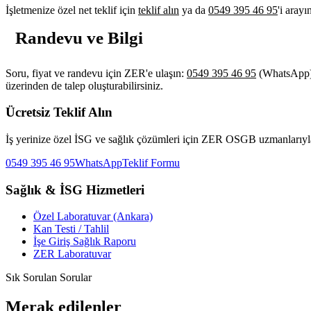
İşletmenize özel net teklif için
teklif alın
ya da
0549 395 46 95
'i aray
Randevu ve Bilgi
Soru, fiyat ve randevu için ZER'e ulaşın:
0549 395 46 95
(WhatsApp
üzerinden de talep oluşturabilirsiniz.
Ücretsiz Teklif Alın
İş yerinize özel İSG ve sağlık çözümleri için ZER OSGB uzmanlarıyl
0549 395 46 95
WhatsApp
Teklif Formu
Sağlık & İSG Hizmetleri
Özel Laboratuvar (Ankara)
Kan Testi / Tahlil
İşe Giriş Sağlık Raporu
ZER Laboratuvar
Sık Sorulan Sorular
Merak edilenler