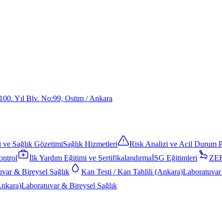
100. Yıl Blv. No:99, Ostim / Ankara
i ve Sağlık Gözetimi
Sağlık Hizmetleri
Risk Analizi ve Acil Durum P
ntrol
İlk Yardım Eğitimi ve Sertifikalandırma
İSG Eğitimleri
ZER
uvar & Bireysel Sağlık
Kan Testi / Kan Tahlili (Ankara)
Laboratuvar
Ankara)
Laboratuvar & Bireysel Sağlık