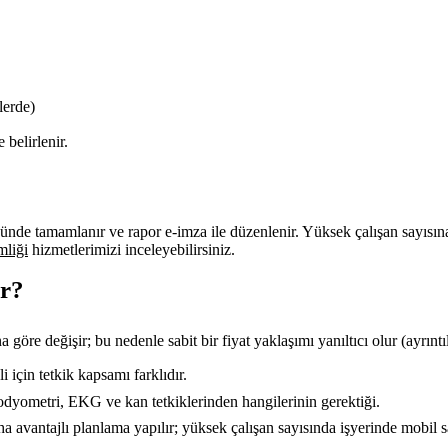
lerde)
 belirlenir.
günde tamamlanır ve rapor e-imza ile düzenlenir. Yüksek çalışan sayısın
mliği
hizmetlerimizi inceleyebilirsiniz.
ar?
a göre değişir; bu nedenle sabit bir fiyat yaklaşımı yanıltıcı olur (ayrıntı
i için tetkik kapsamı farklıdır.
odyometri, EKG ve kan tetkiklerinden hangilerinin gerektiği.
 avantajlı planlama yapılır; yüksek çalışan sayısında işyerinde mobil s