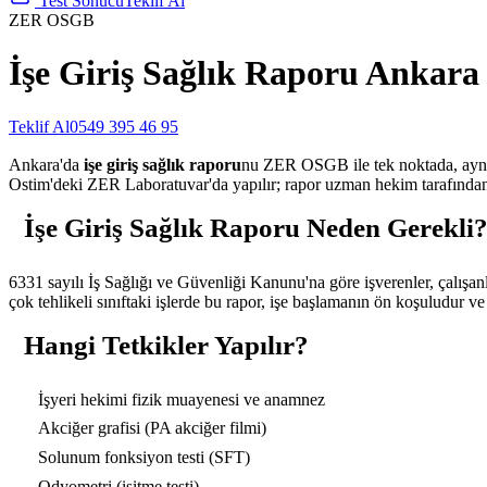
Test Sonucu
Teklif Al
ZER OSGB
İşe Giriş Sağlık Raporu Ankar
Teklif Al
0549 395 46 95
Ankara'da
işe giriş sağlık raporu
nu ZER OSGB ile tek noktada, aynı 
Ostim'deki ZER Laboratuvar'da yapılır; rapor uzman hekim tarafından 
İşe Giriş Sağlık Raporu Neden Gerekli
6331 sayılı İş Sağlığı ve Güvenliği Kanunu'na göre işverenler, çalış
çok tehlikeli sınıftaki işlerde bu rapor, işe başlamanın ön koşuludur ve
Hangi Tetkikler Yapılır?
İşyeri hekimi fizik muayenesi ve anamnez
Akciğer grafisi (PA akciğer filmi)
Solunum fonksiyon testi (SFT)
Odyometri (işitme testi)